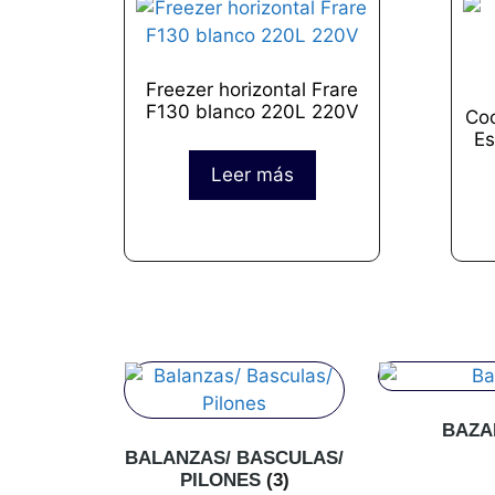
Freezer horizontal Frare
F130 blanco 220L 220V
Coc
Es
Leer más
BAZ
BALANZAS/ BASCULAS/
PILONES
(3)